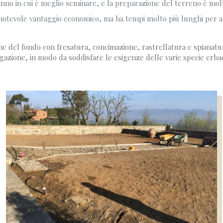
anno in cui è meglio seminare, e la preparazione del terreno è m
tevole vantaggio economico, ma ha tempi molto più lunghi per arriv
one del fondo con fresatura, concimazione, rastrellatura e spianatur
igazione, in modo da soddisfare le esigenze delle varie specie erb